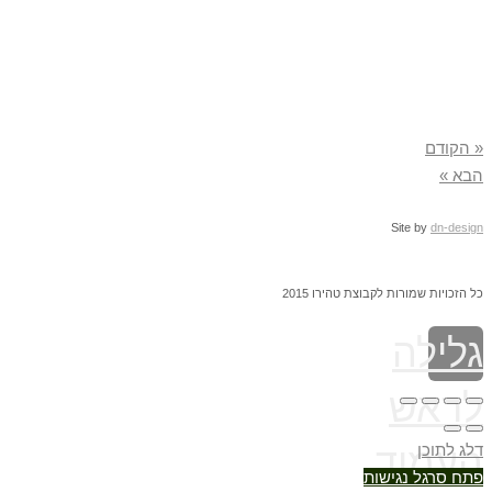
הקודם
א »
Site by
dn-desi
 הזכויות שמורות לקבוצת טהירו 2015
לילה
ראש
ג לתוכן
עמוד
ח סרגל נגישות