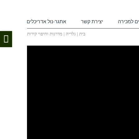
ם למכירה
יצירת קשר
אתגר-נול אדריכלים
בית
|
גלריה
|
מדרגות וחיפוי קירות
פת
סר
נגי