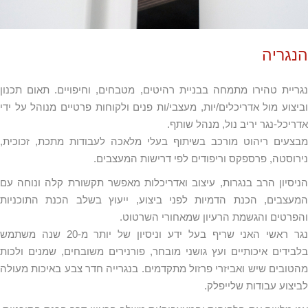
גריה
יית טהירו מתמחה בבניית רהיטים, מטבחים, וחיפויים. תאום תכנון
צוע מול אדריכלים/יות, מעצבי/ות פנים ולקוחות פרטיים מנוהל על ידי
יכל-נגר יריב נול, מנהל שותף.
צעים ריהוט מורכב בשיתוף בעלי מלאכה לעבודות מתכת, זכוכית,
וסטה, פרספקס וריפודים לפי דרישות המעצבים.
סיון הרב בנגרות, עיצוב ואדריכלות מאפשר תקשורת קלה ונוחה עם
עצבים, הכנת הדמיות לפני ביצוע, ייעוץ בשלב הכנת התוכניות
רטים והגשמת הרעיון שמאחורי השרטוט.
נגר ראשי האני שריף בעל ידע וניסיון של יותר מ-20 שנה משתמש
ידים איכותיים ועץ גושני מובחר, פורנירים משובחים, שמנים ולכות
ובים שיש ואביזרי פרזול מתקדמים. בנגרייה חדר צבע באיכות מעולה
צוע עבודות שלייפלק.