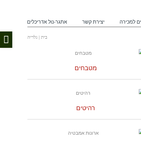
ם למכירה
יצירת קשר
אתגר-נול אדריכלים
פת
בית
|
גלריה
סר
נגי
מטבחים
רהיטים